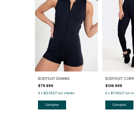
BODYSUIT DUNNEIL
BODYSUIT CORI
$79.999
$106.999
6
x
$13.333,17
sin interés
6
x
$17.833,17
sin i
Comprar
Comprar