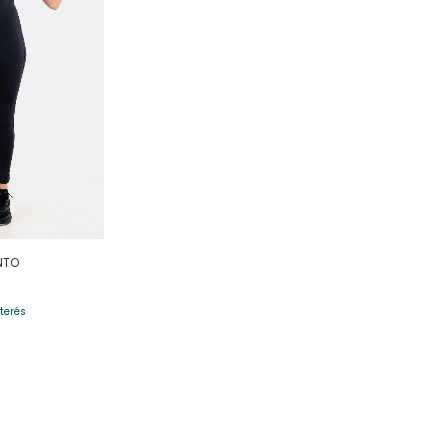
NTO
nterés